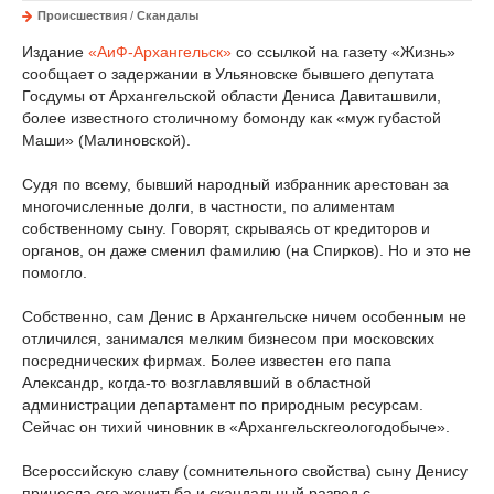
Происшествия
/
Скандалы
Издание
«АиФ-Архангельск»
со ссылкой на газету «Жизнь»
сообщает о задержании в Ульяновске бывшего депутата
Госдумы от Архангельской области Дениса Давиташвили,
более известного столичному бомонду как «муж губастой
Маши» (Малиновской).
Судя по всему, бывший народный избранник арестован за
многочисленные долги, в частности, по алиментам
собственному сыну. Говорят, скрываясь от кредиторов и
органов, он даже сменил фамилию (на Спирков). Но и это не
помогло.
Собственно, сам Денис в Архангельске ничем особенным не
отличился, занимался мелким бизнесом при московских
посреднических фирмах. Более известен его папа
Александр, когда-то возглавлявший в областной
администрации департамент по природным ресурсам.
Сейчас он тихий чиновник в «Архангельскгеологодобыче».
Всероссийскую славу (сомнительного свойства) сыну Денису
принесла его женитьба и скандальный развод с