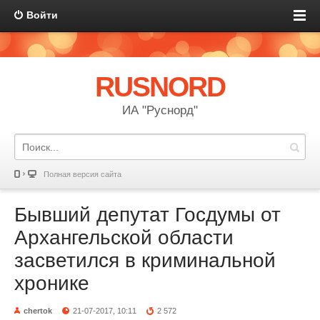
Войти
RUSNORD
ИА "Руснорд"
Полная версия сайта
Бывший депутат Госдумы от
Архангельской области
засветился в криминальной
хронике
chertok
21-07-2017, 10:11
2 572