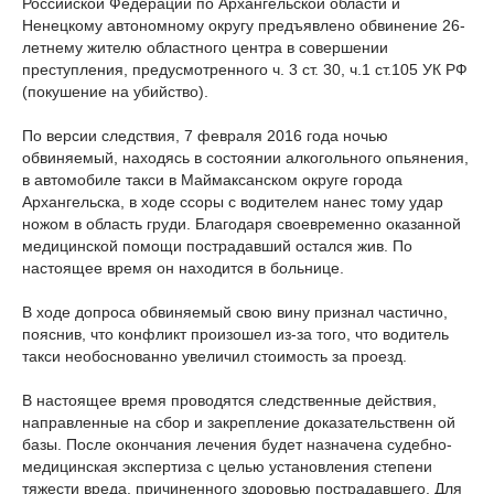
Российской Федерации по Архангельской области и
Ненецкому автономному округу предъявлено обвинение 26-
летнему жителю областного центра в совершении
преступления, предусмотренного ч. 3 ст. 30, ч.1 ст.105 УК РФ
(покушение на убийство
).
По версии следствия, 7 февраля 2016 года ночью
обвиняемый, находясь в состоянии алкогольного опьянения,
в автомобиле такси в Маймаксанском округе города
Архангельска, в ходе ссоры с водителем нанес тому удар
ножом в область груди. Благодаря своевременно оказанной
медицинской помощи пострадавший остался жив. По
настоящее время он находится в больнице.
В ходе допроса обвиняемый свою вину признал частично,
пояснив, что конфликт произошел из-за того, что водитель
такси необоснованно увеличил стоимость за проезд.
В настоящее время проводятся следственные действия,
направленные на сбор и закрепление доказательственн
ой
базы. После окончания лечения будет назначена судебно-
медицинская экспертиза с целью установления степени
тяжести вреда, причиненного здоровью пострадавшего. Для