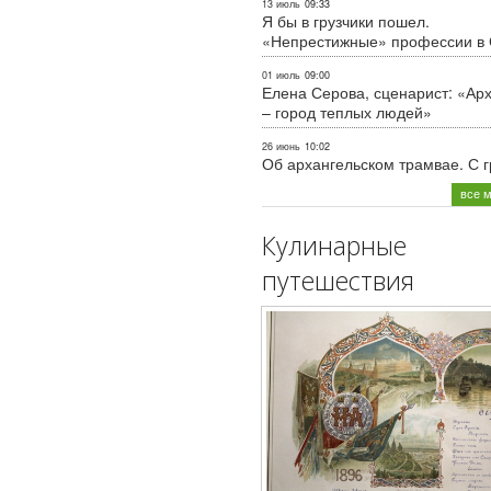
13 июль
09:33
Я бы в грузчики пошел.
«Непрестижные» профессии в
01 июль
09:00
Елена Серова, сценарист: «Ар
– город теплых людей»
26 июнь
10:02
Об архангельском трамвае. С 
все 
Кулинарные
путешествия