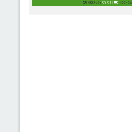
28 октябрь
09:01 |
:
Происш