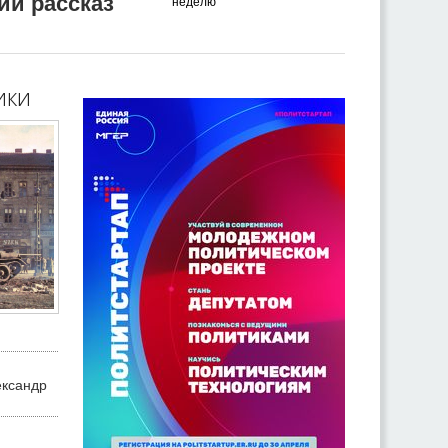
ий рассказ
неделю
ики
ександр