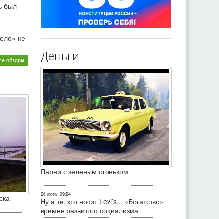
ь был
ело» не
Деньги
се обзоры
Парни с зеленым огоньком
20 июль
09:24
ска
Ну а те, кто носит Levi’s... «Богатство»
времен развитого социализма