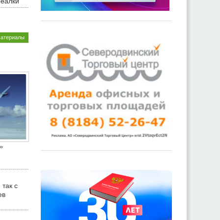
реалки
материалы
»
 так с
ев