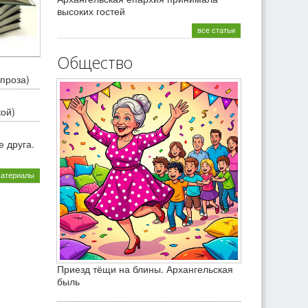
высоких гостей
все статьи
Общество
проза)
кой)
 друга.
материалы
Приезд тёщи на блины. Архангельская
быль