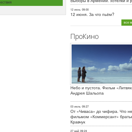
Выборы в Армении: хотелки и 
ествия
12 июнь
09:00
12 июня. За что пьём?
все 
ПроКино
Небо и пустота. Фильм «Литвяк
Андрея Шальопа
03 июль
09:27
От «Чиваса» до чифира. Что не
фильмом «Коммерсант» брать
Кравчук
27 май
09:24