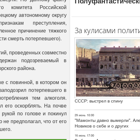
Полуфантастическ
го комитета Российской
нецкому автономному округу
изнакам преступления,
За кулисами полит
ленное причинение тяжкого
ти смерть потерпевшего).
тий, проведенных совместно
держан подозреваемый в
орского района.
е с повинной, в котором он
 заподозрил потерпевшего в
отребления тем алкоголя.
СССР: выстрел в спину
л его оскорблять. На почве
 рукой по голове и покинул
29 июнь
10:00
"Мамонты давно вымерли". Ал
 не предполагал, что от его
Новиков о себе и о других
шего.
16 июнь
17:00