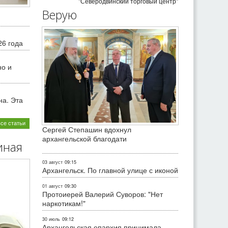
"Северодвинский торговый центр"
Верую
26 года
но и
на. Эта
все статьи
Сергей Степашин вдохнул
архангельской благодати
иная
03 август
09:15
Архангельск. По главной улице с иконой
01 август
09:30
Протоиерей Валерий Суворов: "Нет
наркотикам!"
30 июль
09:12
Архангельская епархия принимала