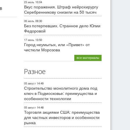
23 июль
10:04
Вкус поражения. Штраф нейрохирургу
ив
Серебренникову снизили на 50 тысяч
06 июль
09:30
Без потерпевших. Странное дело Юлии
Федоровой
17 июнь
13:50
Город неумытых, или «Привет» от
чистюли Морозова
все материалы
Разное
05 август
14:49
Строительство монолитного дома под
ключ в Подмосковье: преимущества и
особенности технологии
05 август
14:48
Торговля акциями США: преимущества
для частных инвесторов и особенности
рынка