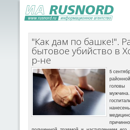
"Как дам по башке!". 
бытовое убийство в 
р-не
5 сентяб
районн
головы
мужчи
госпитал
нанесены
медицин
причинно
полученной травмой и наступлением его 