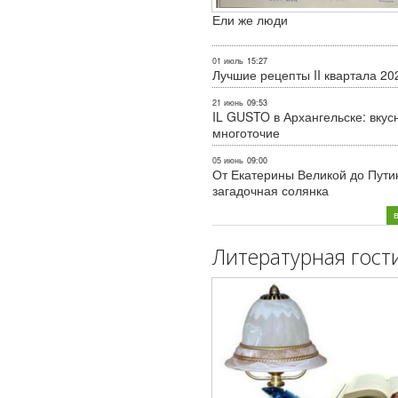
Ели же люди
01 июль
15:27
Лучшие рецепты II квартала 20
21 июнь
09:53
IL GUSTO в Архангельске: вкус
многоточие
05 июнь
09:00
От Екатерины Великой до Пути
загадочная солянка
Литературная гост