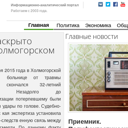
Информационно-аналитический портал
Работаем с 2003 года.
Главная
Политика
Экономика
Общ
Главные новости
Раскрыто
Холмогорском
ря 2015 года в Холмогорской
ой больнице от травмы
 скончался 32-летний
на. Незадолго до
изации потерпевшему были
 удары по голове. Судебно-
с
кая экспертиза установила
Приемник.
-следств
енную связь между
смерти. По данному факту