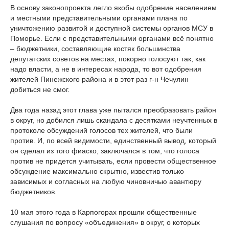
В основу законопроекта легло якобы одобрение населением
и местными представительными органами плана по
уничтожению развитой и доступной системы органов МСУ в
Поморье. Если с представительными органами всё понятно
– бюджетники, составляющие костяк большинства
депутатских советов на местах, покорно голосуют так, как
надо власти, а не в интересах народа, то вот одобрения
жителей Пинежского района и в этот раз г-н Чечулин
добиться не смог.
Два года назад этот глава уже пытался преобразовать район
в округ, но добился лишь скандала с десятками неучтенных в
протоколе обсуждений голосов тех жителей, что были
против. И, по всей видимости, единственный вывод, который
он сделал из того фиаско, заключался в том, что голоса
против не придется учитывать, если провести общественное
обсуждение максимально скрытно, известив только
зависимых и согласных на любую чиновничью авантюру
бюджетников.
10 мая этого года в Карпогорах прошли общественные
слушания по вопросу «объединения» в округ, о которых