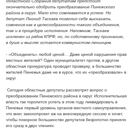
областного Собрания депутатам предстоит
окончательно одобрить преобразование Пинежского
района в округ. Мало кто сомневается в успехе. Но
депутат Леонид Таскаев позволил себе высказать
сомнения как в целесообразности такого объединения,
так и в процедуре исполнения. Напомним, Таскаев
исключен из рядов КПРФ, но, по собственному признанию,
в душе и мыслях остается коммунистом-ленинцем.
- «Объединить» любой ценой… Даже ценой нарушения прав
местных жителей? Один муниципалитет против, в другом
областная прокуратура проводит проверку, а большинство
жителей Пинежья даже не в курсе, что их «преобразовали» в
округ
Сегодня областные депутаты рассмотрят вопрос о
преобразовании Пинежского района в округ. Исполнительная
власть так торопится успеть в этом году ликвидировать в
Пинежье первый уровень органов местного самоуправления,
что внес законопроект аж на внеочередную сессию и хочет,
чтобы покорное большинство депутатов безропотно приняло
его сразу в двух чтениях.