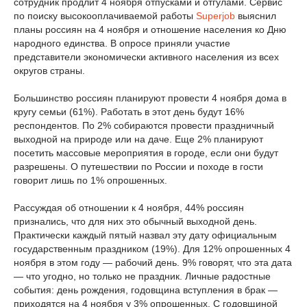
сотрудник продлит 4 ноября отпусками и отгулами. Сервис
по поиску высокооплачиваемой работы
Superjob
выяснил
планы россиян на 4 ноября и отношение населения ко Дню
народного единства. В опросе приняли участие
представители экономически активного населения из всех
округов страны.
Большинство россиян планируют провести 4 ноября дома в
кругу семьи (61%). Работать в этот день будут 16%
респондентов. По 2% собираются провести праздничный
выходной на природе или на даче. Еще 2% планируют
посетить массовые мероприятия в городе, если они будут
разрешены. О путешествии по России и походе в гости
говорит лишь по 1% опрошенных.
Рассуждая об отношении к 4 ноября, 44% россиян
признались, что для них это обычный выходной день.
Практически каждый пятый назвал эту дату официальным
государственным праздником (19%). Для 12% опрошенных 4
ноября в этом году — рабочий день. 9% говорят, что эта дата
— что угодно, но только не праздник. Личные радостные
события: день рождения, годовщина вступления в брак —
приходятся на 4 ноября у 3% опрошенных. С годовщиной