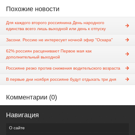
Похожие новости
Для каждого второго россиянина День народного
единства всего лишь выходной или день к отпуску
Засони. Россию не интересует ночной эфир "Оскара"
62% россиян расценивают Первое мая как
дополнительный выходной
Россияне резко против снижения водительского возраста
В первые дни ноября россияне будут отдыхать три дня
Комментарии (0)
Навигация
О сайте