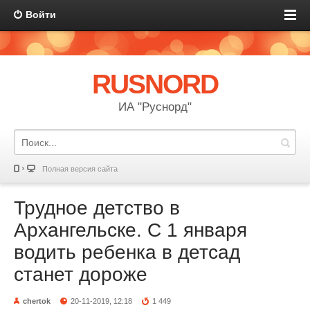
Войти
RUSNORD
ИА "Руснорд"
Полная версия сайта
Трудное детство в
Архангельске. С 1 января
водить ребенка в детсад
станет дороже
chertok
20-11-2019, 12:18
1 449