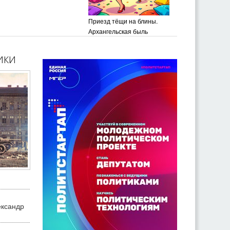
Приезд тёщи на блины.
Архангельская быль
ики
ександр