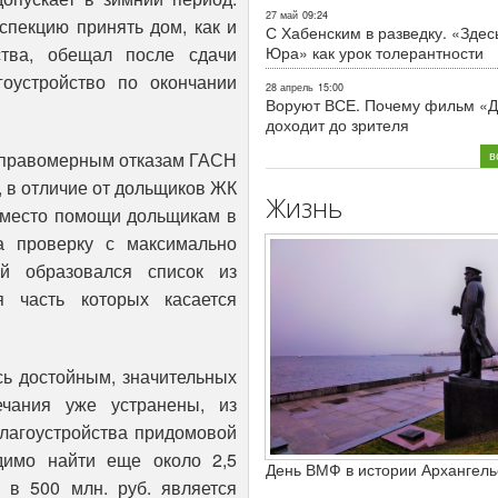
27 май
09:24
пекцию принять дом, как и
С Хабенским в разведку. «Здес
Юра» как урок толерантности
ства, обещал после сдачи
оустройство по окончании
28 апрель
15:00
Воруют ВСЕ. Почему фильм «Д
доходит до зрителя
в
еправомерным отказам ГАСН
 в отличие от дольщиков ЖК
Жизнь
 Вместо помощи дольщикам в
а проверку с максимально
й образовался список из
я часть которых касается
сь достойным, значительных
чания уже устранены, из
благоустройства придомовой
димо найти еще около 2,5
День ВМФ в истории Архангель
а в 500 млн. руб. является