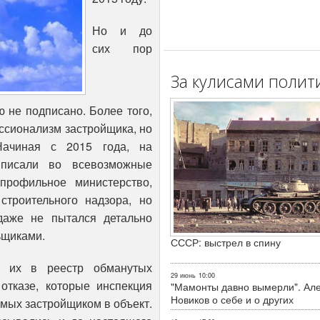
Но и до
сих пор
За кулисами полит
 не подписано. Более того,
ессионализм застройщика, но
Начиная с 2015 года, на
 писали во всевозможные
профильное министерство,
 строительного надзора, но
 даже не пытался детально
ьщиками.
СССР: выстрел в спину
и их в реестр обманутых
29 июнь
10:00
отказе, которые инспекция
"Мамонты давно вымерли". Ал
Новиков о себе и о других
мых застройщиком в объект.