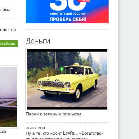
ь был
ело» не
Деньги
се обзоры
Парни с зеленым огоньком
20 июль
09:24
ска
Ну а те, кто носит Levi’s... «Богатство»
времен развитого социализма