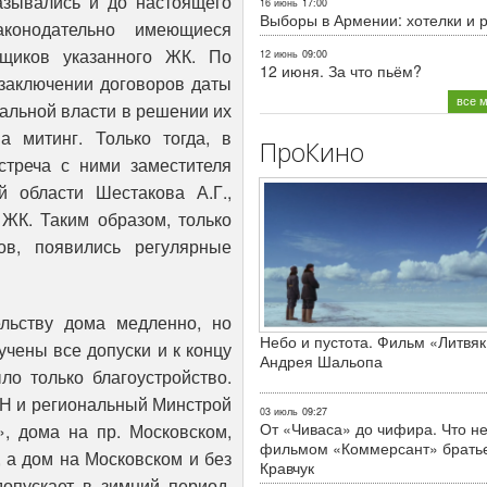
азывались и до настоящего
16 июнь
17:00
Выборы в Армении: хотелки и 
аконодательно имеющиеся
щиков указанного ЖК. По
12 июнь
09:00
12 июня. За что пьём?
 заключении договоров даты
все 
нальной власти в решении их
 митинг. Только тогда, в
ПроКино
стреча с ними заместителя
й области Шестакова А.Г.,
 ЖК. Таким образом, только
ов, появились регулярные
льству дома медленно, но
Небо и пустота. Фильм «Литвяк
учены все допуски и к концу
Андрея Шальопа
о только благоустройство.
СН и региональный Минстрой
03 июль
09:27
От «Чиваса» до чифира. Что не
, дома на пр. Московском,
фильмом «Коммерсант» брать
 а дом на Московском и без
Кравчук
допускает в зимний период.