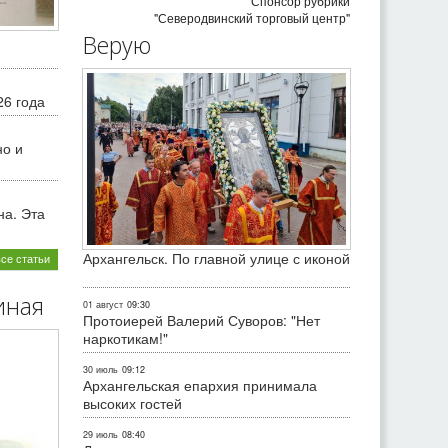
Спонсор рубрики
"Северодвинский торговый центр"
Верую
26 года
но и
на. Эта
Архангельск. По главной улице с иконой
все статьи
иная
01 август
09:30
Протоиерей Валерий Суворов: "Нет
наркотикам!"
30 июль
09:12
Архангельская епархия принимала
высоких гостей
29 июль
08:40