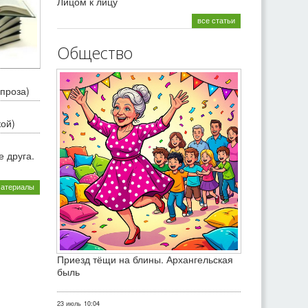
Лицом к лицу
все статьи
Общество
проза)
кой)
 друга.
материалы
Приезд тёщи на блины. Архангельская
быль
23 июль
10:04