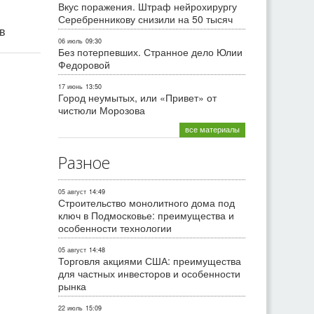
Вкус поражения. Штраф нейрохирургу
Серебренникову снизили на 50 тысяч
ив
06 июль
09:30
Без потерпевших. Странное дело Юлии
Федоровой
17 июнь
13:50
Город неумытых, или «Привет» от
чистюли Морозова
все материалы
Разное
05 август
14:49
Строительство монолитного дома под
ключ в Подмосковье: преимущества и
особенности технологии
05 август
14:48
Торговля акциями США: преимущества
для частных инвесторов и особенности
рынка
22 июль
15:09