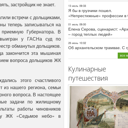
ять, застройщик не знает.
13 июль
09:33
Я бы в грузчики пошел.
«Непрестижные» профессии в
тили встречи с дольщиками,
ены теперь записываться на
01 июль
09:00
Елена Серова, сценарист: «Ар
 приемную Губернатора. В
– город теплых людей»
 выигран у ГАСНа суд по
26 июнь
10:02
еестр обманутых дольщиков.
Об архангельском трамвае. С 
да закончится эта мышиная
все 
ением вопроса дольщиков ЖК
Кулинарные
путешествия
дались этого счастливого
т из нашего региона, семьи
рного вопроса. В настоящее
ные задачи по жилищному
зультаты работы чиновников
оду ЖК «Седьмое небо» в