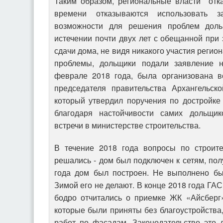
Таким образом, региональные власти отк
времени отказываются использовать з
возможности для решения проблем доль
истечении почти двух лет с обещанной при
сдачи дома, не видя никакого участия регио
проблемы, дольщики подали заявление на
феврале 2018 года, была организована в
председателя правительства Архангельско
который утвердил поручения по достройке
благодаря настойчивости самих дольщик
встречи в министерстве строительства.
В течение 2018 года вопросы по строите
решались - дом был подключен к сетям, пол
года дом был построен. Не выполнено был
Зимой его не делают. В конце 2018 года ГА
бодро отчитались о приемке ЖК «Айсберг»
которые были приняты без благоустройства,
работ по фасадам. Законодательство это 