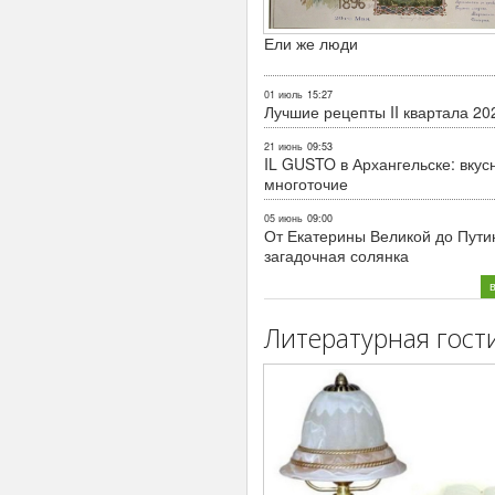
Ели же люди
01 июль
15:27
Лучшие рецепты II квартала 20
21 июнь
09:53
IL GUSTO в Архангельске: вкус
многоточие
05 июнь
09:00
От Екатерины Великой до Пути
загадочная солянка
Литературная гост