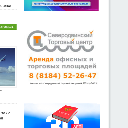
реалки
материалы
»
 так с
ев