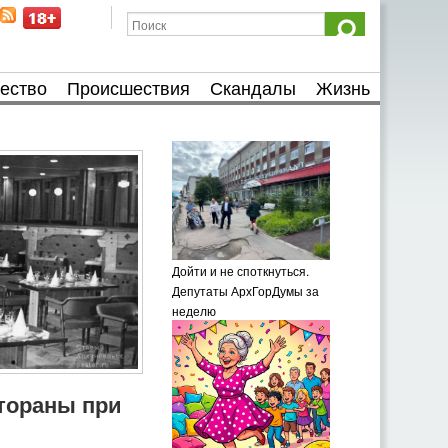
ество
Происшествия
Скандалы
Жизнь
Дойти и не споткнуться.
Депутаты АрхГорДумы за
неделю
тораны при