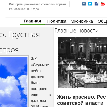
Информационно-аналитический портал
Работаем с 2003 года.
Главная
Политика
Экономика
Общ
Главные новости
». Грустная
строя
ЖК
«Седьмое
небо»
должен
быть
построен
еще в
Жить красиво. Рес
далеком
советской власти
2015 году.