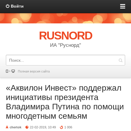
Войти
RUSNORD
ИА "Руснорд"
Полная версия сайта
«Аквилон Инвест» поддержал
инициативы президента
Владимира Путина по помощи
многодетным семьям
chertok
22-02-2019, 10:49
1 006