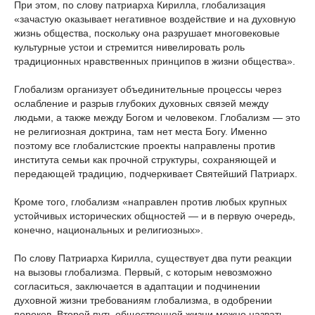
При этом, по слову патриарха Кирилла, глобализация
«зачастую оказывает негативное воздействие и на духовную
жизнь общества, поскольку она разрушает многовековые
культурные устои и стремится нивелировать роль
традиционных нравственных принципов в жизни общества».
Глобализм организует объединительные процессы через
ослабление и разрыв глубоких духовных связей между
людьми, а также между Богом и человеком. Глобализм — это
не религиозная доктрина, там нет места Богу. Именно
поэтому все глобалистские проекты направлены против
института семьи как прочной структуры, сохраняющей и
передающей традицию, подчеркивает Святейший Патриарх.
Кроме того, глобализм «направлен против любых крупных
устойчивых исторических общностей — и в первую очередь,
конечно, национальных и религиозных».
По слову Патриарха Кирилла, существует два пути реакции
на вызовы глобализма. Первый, с которым невозможно
согласиться, заключается в адаптации и подчинении
духовной жизни требованиям глобализма, в одобрении
пороков. Второй путь общественной жизни можно назвать