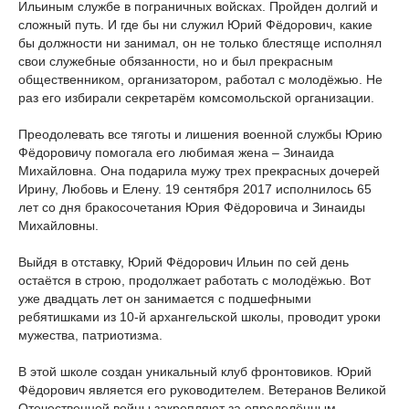
Ильиным службе в пограничных войсках. Пройден долгий и
сложный путь. И где бы ни служил Юрий Фёдорович, какие
бы должности ни занимал, он не только блестяще исполнял
свои служебные обязанности, но и был прекрасным
общественником, организатором, работал с молодёжью. Не
раз его избирали секретарём комсомольской организации.
Преодолевать все тяготы и лишения военной службы Юрию
Фёдоровичу помогала его любимая жена – Зинаида
Михайловна. Она подарила мужу трех прекрасных дочерей
Ирину, Любовь и Елену. 19 сентября 2017 исполнилось 65
лет со дня бракосочетания Юрия Фёдоровича и Зинаиды
Михайловны.
Выйдя в отставку, Юрий Фёдорович Ильин по сей день
остаётся в строю, продолжает работать с молодёжью. Вот
уже двадцать лет он занимается с подшефными
ребятишками из 10-й архангельской школы, проводит уроки
мужества, патриотизма.
В этой школе создан уникальный клуб фронтовиков. Юрий
Фёдорович является его руководителем. Ветеранов Великой
Отечественной войны закрепляют за определённым