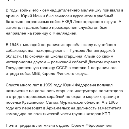
В годы войны его - семнадцатилетнего мальчишку призвали в
армию. Юрий Ильин был зачислен курсантом в учебный
батальон пограничных войск НКВД Ленинградского округа. А
затем для дальнейшего прохождения службы он был
направлен на границу с Финляндией.
В 1945 г. молодой пограничник прошёл школу служебного
собаководства, находящуюся в г. Пулково Ленинградской
области. По окончании школы старшина Ильин со своим
четвероногим другом – розыскной собакой Джеком охранял
Государственную границу СССР в составе 1 пограничного
отряда войск МВД Карело-Финского округа.
Спустя много лет в 1959 году Юрий Фёдорович получил
назначение на должность старшего инструктора политотдела
в отряде сторожевых кораблей по охране морских границ в
посёлке Кувшинская Салма Мурманской области. А в 1965
году его переводят в Архангельск на должность заместителя
командира по политической части группы катеров КПП.
Почти тридцать лет жизни отдано Юрием Фёдоровичем