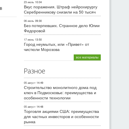
23 июль
10:04
Вкус поражения. Штраф нейрохирургу
ив
Серебренникову снизили на 50 тысяч
06 июль
09:30
Без потерпевших. Странное дело Юлии
Федоровой
17 июнь
13:50
Город неумытых, или «Привет» от
чистюли Морозова
все материалы
Разное
05 август
14:49
Строительство монолитного дома под
ключ в Подмосковье: преимущества и
особенности технологии
05 август
14:48
Торговля акциями США: преимущества
для частных инвесторов и особенности
рынка