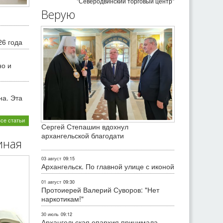
"Северодвинский торговый центр"
Верую
26 года
но и
на. Эта
все статьи
Сергей Степашин вдохнул
архангельской благодати
иная
03 август
09:15
Архангельск. По главной улице с иконой
01 август
09:30
Протоиерей Валерий Суворов: "Нет
наркотикам!"
30 июль
09:12
Архангельская епархия принимала