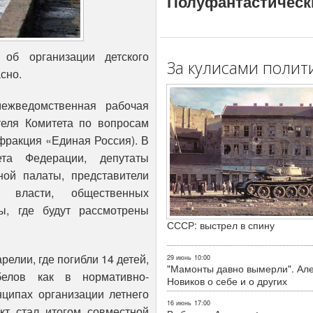
Полуфантастическ
 об организации детского
За кулисами полит
сно.
ежведомственная рабочая
теля Комитета по вопросам
фракция «Единая Россия). В
а Федерации, депутаты
ой палаты, представители
й власти, общественных
ы, где будут рассмотрены
СССР: выстрел в спину
елии, где погибли 14 детей,
29 июнь
10:00
"Мамонты давно вымерли". Ал
елов как в нормативно-
Новиков о себе и о других
нципах организации летнего
16 июнь
17:00
кт стал итогом совместной