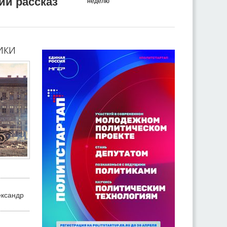
ий рассказ
неделю
ики
ександр