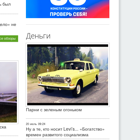
ь был
ело» не
Деньги
се обзоры
Парни с зеленым огоньком
20 июль
09:24
ска
Ну а те, кто носит Levi’s... «Богатство»
времен развитого социализма