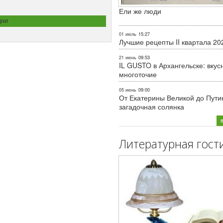
Ели же люди
дни
01 июль
15:27
Лучшие рецепты II квартала 20
21 июнь
09:53
IL GUSTO в Архангельске: вкус
многоточие
05 июнь
09:00
От Екатерины Великой до Пути
загадочная солянка
Литературная гост