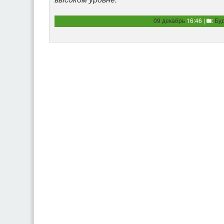
09 декабрь
16:46 |
:
Бу