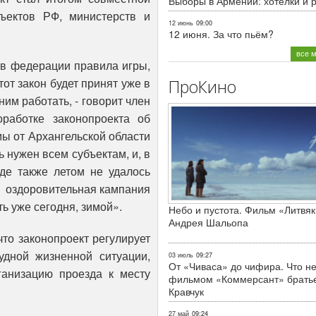
Выборы в Армении: хотелки и 
ъектов РФ, министерств и
12 июнь
09:00
12 июня. За что пьём?
все 
ов федерации правила игры,
тот закон будет принят уже в
ПроКино
ним работать, - говорит член
работке законопроекта об
мы от Архангельской области
нь нужен всем субъектам, и, в
где также летом не удалось
я оздоровительная кампания
ть уже сегодня, зимой».
Небо и пустота. Фильм «Литвяк
Андрея Шальопа
то законопроект регулирует
удной жизненной ситуации,
03 июль
09:27
От «Чиваса» до чифира. Что не
ганизацию проезда к месту
фильмом «Коммерсант» брать
Кравчук
27 май
09:24