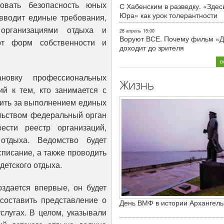
ровать безопасность юных
С Хабенским в разведку. «Здес
Юра» как урок толерантности
 вводит единые требования,
организациями отдыха и
28 апрель
15:00
Воруют ВСЕ. Почему фильм «Д
от форм собственности и
доходит до зрителя
в
ановку профессиональных
Жизнь
й к тем, кто занимается с
дить за выполнением единых
льством федеральный орган
ести реестр организаций,
отдыха. Ведомство будет
списание, а также проводить
детского отдыха.
оздается впервые, он будет
 составить представление о
День ВМФ в истории Архангель
слугах. В целом, указывали