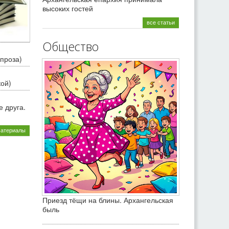
высоких гостей
все статьи
Общество
проза)
кой)
 друга.
материалы
Приезд тёщи на блины. Архангельская
быль