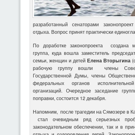
разработанный сенаторами законопроект
отдыха. Вопрос принят практически единогла
По доработке законопроекта создана м
группа, куда вошла заместитель председа
семьи, женщин и детей
Елена Вторыгина
(
рабочую группу вошли члены Совет
Государственной Думы, члены Общественн
федеральных органов исполнительно
организаций. Очередное заседание групп
поправки, состоится 12 декабря.
Напомним, после трагедии на Сямозере в Кар
стал очевидным ряд серьезных проб
законодательном обеспечении, так и в при
отдыха и оздоровления детей. Законопрое