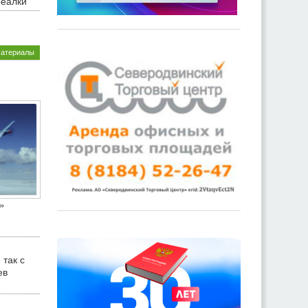
реалки
материалы
»
 так с
ев