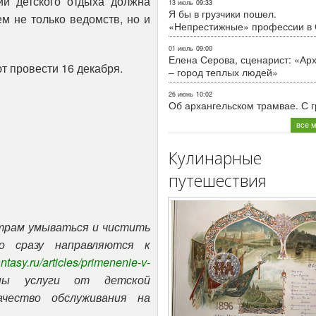
ций детского отдыха должна
13 июль
09:33
Я бы в грузчики пошел.
м не только ведомств, но и
«Непрестижные» профессии в
01 июль
09:00
Елена Серова, сценарист: «Ар
т провести 16 декабря.
– город теплых людей»
26 июнь
10:02
Об архангельском трамвае. С 
все 
Кулинарные
путешествия
утрам умываться и чистить
о сразу направляются к
ntasy.ru/articles/primenenie-v-
ны услуги от детской
чество обслуживания на