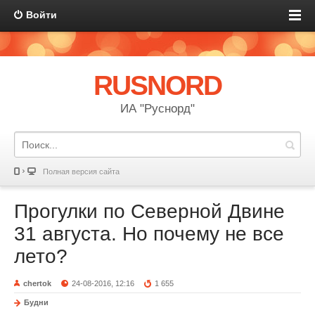
Войти
RUSNORD
ИА "Руснорд"
Полная версия сайта
Прогулки по Северной Двине
31 августа. Но почему не все
лето?
chertok
24-08-2016, 12:16
1 655
Будни