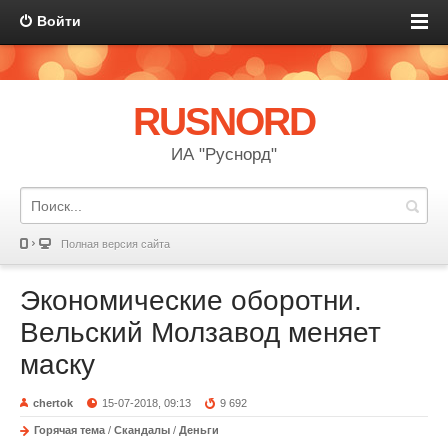
Войти
RUSNORD
ИА "Руснорд"
Полная версия сайта
Экономические оборотни.
Вельский Молзавод меняет
маску
chertok
15-07-2018, 09:13
9 692
Горячая тема
/
Скандалы
/
Деньги