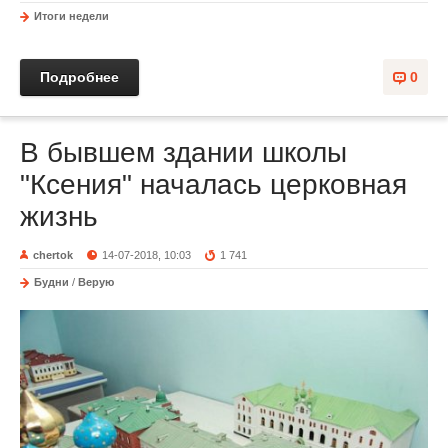
Итоги недели
Подробнее
0
В бывшем здании школы
"Ксения" началась церковная
жизнь
chertok
14-07-2018, 10:03
1 741
Будни
/
Верую