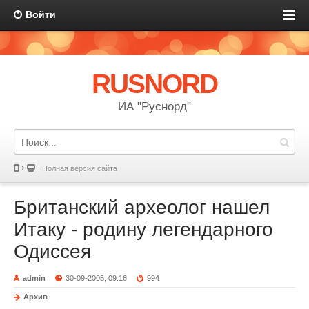
Войти
RUSNORD
ИА "Руснорд"
Полная версия сайта
Британский археолог нашел
Итаку - родину легендарного
Одиссея
admin
30-09-2005, 09:16
994
Архив