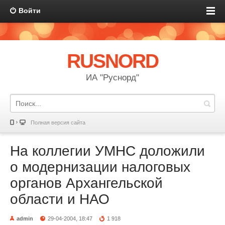
Войти
RUSNORD
ИА "Руснорд"
Полная версия сайта
На коллегии УМНС доложили
о модернизации налоговых
органов Архангельской
области и НАО
admin
29-04-2004, 18:47
1 918