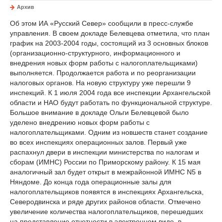
Архив
Об этом ИА «Русский Север» сообщили в пресс-службе
управления. В своем докладе Белевцева отметила, что план
график на 2003-2004 годы, состоящий из 3 основных блоков
(организационно-структурного, информационного и
внедрения новых форм работы с налогоплательщиками)
выполняется. Продолжается работа и по реорганизации
налоговых органов. На новую структуру уже перешли 9
инспекций. К 1 июля 2004 года все инспекции Архангельской
области и НАО будут работать по функциональной структуре.
Большое внимание в докладе Ольги Белевцевой было
уделено внедрению новых форм работы с
налогоплательщиками. Одним из новшеств станет создание
во всех инспекциях операционных залов. Первый уже
распахнул двери в инспекции министерства по налогам и
сборам (ИМНС) России по Приморскому району. К 15 мая
аналогичный зал будет открыт в межрайонной ИМНС N5 в
Няндоме. До конца года операционные залы для
налогоплательщиков появятся в инспекциях Архангельска,
Северодвинска и ряде других районов области. Отмечено
увеличение количества налогоплательщиков, перешедших
на представление отчетности в электронном виде, в